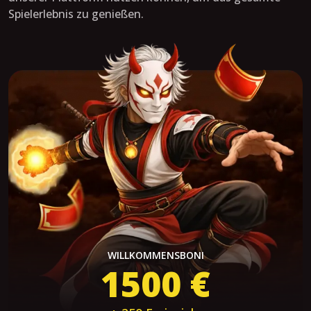
Spielerlebnis zu genießen.
WILLKOMMENSBONI
1500 €