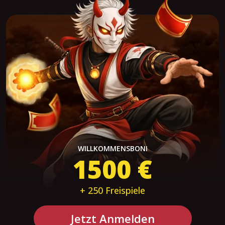
WILLKOMMENSBONI
1500 €
+ 250 Freispiele
Jetzt Anmelden